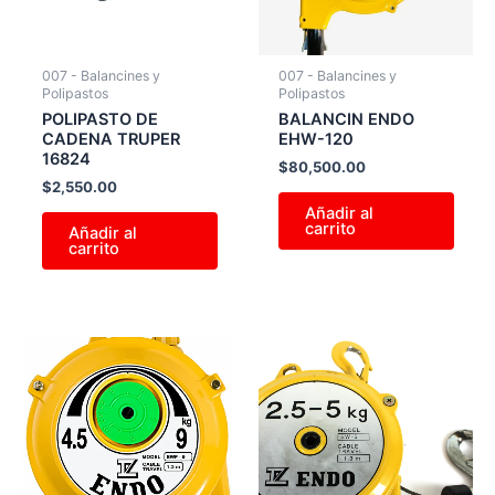
007 - Balancines y
007 - Balancines y
Polipastos
Polipastos
POLIPASTO DE
BALANCIN ENDO
CADENA TRUPER
EHW-120
16824
$
80,500.00
$
2,550.00
Añadir al
carrito
Añadir al
carrito